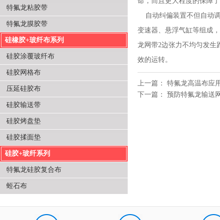
命，而且更大程度的保障了
特氟龙粘胶带
自动纠偏装置不但自动调
特氟龙膜胶带
变速器、悬浮气缸等组成，
硅橡胶+玻纤布系列
龙网带2边张力不均匀发生
硅胶涂覆玻纤布
效的运转。
硅胶网格布
上一篇：
特氟龙高温布应
压延硅胶布
下一篇：
预防特氟龙输送
硅胶输送带
硅胶烤盘垫
硅胶揉面垫
硅胶+玻纤系列
特氟龙硅胶复合布
蛭石布