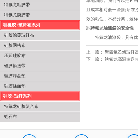
单地清除。我们可以把它制
特氟龙粘胶带
且成本相对低一些)随后在
特氟龙膜胶带
效的粘住，不易分离，这样
硅橡胶+玻纤布系列
￼特氟龙油漆袋的安全性
硅胶涂覆玻纤布
特氟龙油漆袋，具有优异的
硅胶网格布
上一篇：
聚四氟乙烯玻纤
压延硅胶布
下一篇：
铁氟龙高温输送
硅胶输送带
硅胶烤盘垫
硅胶揉面垫
硅胶+玻纤系列
特氟龙硅胶复合布
蛭石布