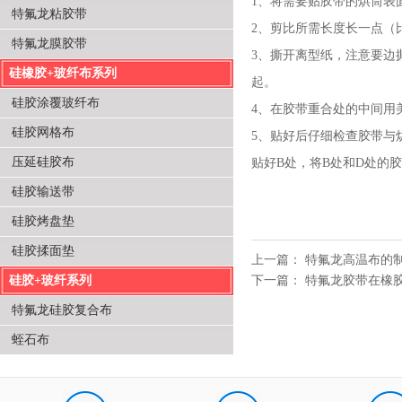
1、将需要贴胶带的烘筒表
特氟龙粘胶带
2、剪比所需长度长一点（
特氟龙膜胶带
3、撕开离型纸，注意要边
硅橡胶+玻纤布系列
起。
硅胶涂覆玻纤布
4、在胶带重合处的中间用
硅胶网格布
5、贴好后仔细检查胶带与
压延硅胶布
贴好B处，将B处和D处的
硅胶输送带
硅胶烤盘垫
硅胶揉面垫
上一篇：
特氟龙高温布的
硅胶+玻纤系列
下一篇：
特氟龙胶带在橡
特氟龙硅胶复合布
蛭石布