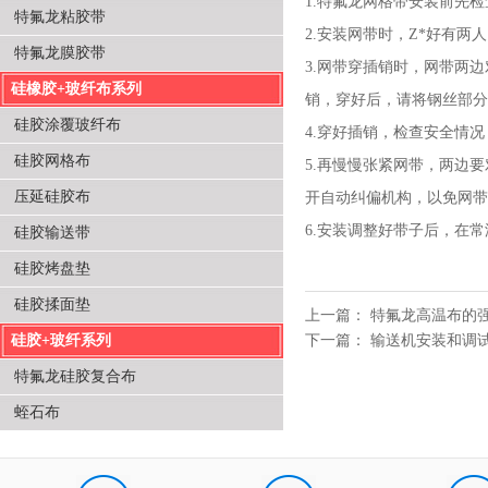
1.特氟龙网格带安装前先
特氟龙粘胶带
2.安装网带时，Z*好有
特氟龙膜胶带
3.网带穿插销时，网带两
硅橡胶+玻纤布系列
销，穿好后，请将钢丝部分
硅胶涂覆玻纤布
4.穿好插销，检查安全情
硅胶网格布
5.再慢慢张紧网带，两边
压延硅胶布
开自动纠偏机构，以免网带
6.安装调整好带子后，在常
硅胶输送带
硅胶烤盘垫
硅胶揉面垫
上一篇：
特氟龙高温布的
硅胶+玻纤系列
下一篇：
输送机安装和调
特氟龙硅胶复合布
蛭石布