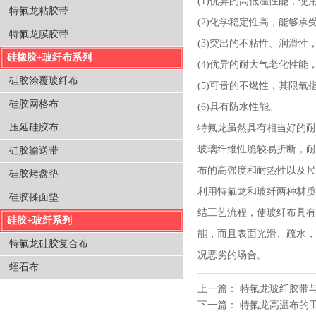
(1)优异的高低温性能，使用
特氟龙粘胶带
(2)化学稳定性高，能够
特氟龙膜胶带
(3)突出的不粘性、润滑
硅橡胶+玻纤布系列
(4)优异的耐大气老化性
硅胶涂覆玻纤布
(5)可贵的不燃性，其限氧
硅胶网格布
(6)具有防水性能。
压延硅胶布
特氟龙虽然具有相当好的耐
玻璃纤维性脆较易折断，耐
硅胶输送带
布的高强度和耐热性以及尺
硅胶烤盘垫
利用特氟龙和玻纤两种材质
硅胶揉面垫
结工艺流程，使玻纤布具有
硅胶+玻纤系列
能，而且表面光滑、疏水，
特氟龙硅胶复合布
况恶劣的场合。
蛭石布
上一篇：
特氟龙玻纤胶带
下一篇：
特氟龙高温布的