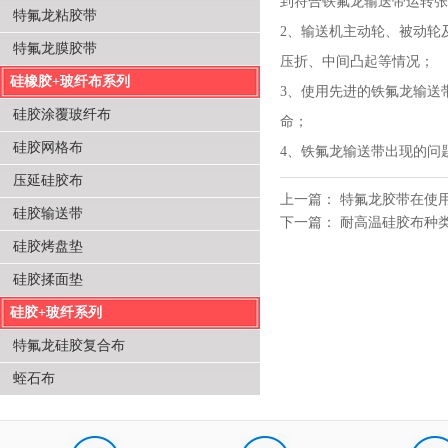
到符合铁氟龙输送带运转张
特氟龙粘胶带
2、输送机主动轮、被动轮
特氟龙膜胶带
压折、中间凸起等情况；
硅橡胶+玻纤布系列
3、使用先进的铁氟龙输送
硅胶涂覆玻纤布
命；
硅胶网格布
4、铁氟龙输送带出现的问
压延硅胶布
上一篇：
特氟龙胶带在使
硅胶输送带
下一篇：
耐高温硅胶布种
硅胶烤盘垫
硅胶揉面垫
硅胶+玻纤系列
特氟龙硅胶复合布
蛭石布