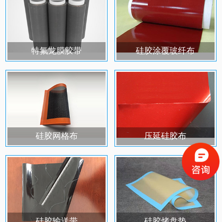
特氟龙膜胶带
硅胶涂覆玻纤布
硅胶网格布
压延硅胶布
硅胶输送带
硅胶烤盘垫